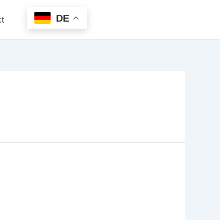
DE
kt